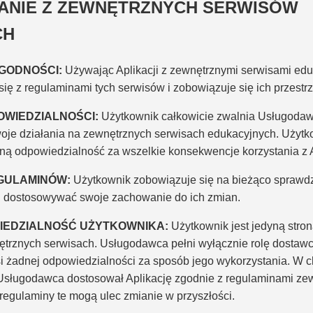
STANIE Z ZEWNĘTRZNYCH SERWISÓW
CH
GODNOŚCI:
Używając Aplikacji z zewnętrznymi serwisami ed
ię z regulaminami tych serwisów i zobowiązuje się ich przestr
POWIEDZIALNOŚCI:
Użytkownik całkowicie zwalnia Usługodawc
oje działania na zewnętrznych serwisach edukacyjnych. Użytk
zną odpowiedzialność za wszelkie konsekwencje korzystania z A
GULAMINÓW:
Użytkownik zobowiązuje się na bieżąco sprawd
i dostosowywać swoje zachowanie do ich zmian.
EDZIALNOŚĆ UŻYTKOWNIKA:
Użytkownik jest jedyną stro
ętrznych serwisach. Usługodawca pełni wyłącznie rolę dostaw
i żadnej odpowiedzialności za sposób jego wykorzystania. W ch
 Usługodawca dostosował Aplikację zgodnie z regulaminami ze
regulaminy te mogą ulec zmianie w przyszłości.