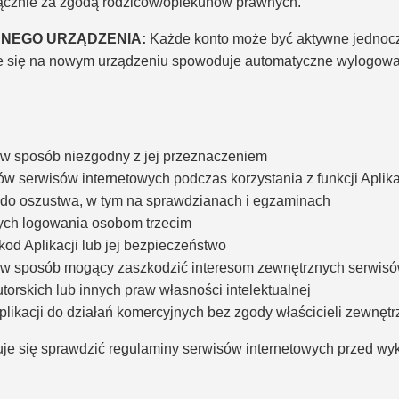
yłącznie za zgodą rodziców/opiekunów prawnych.
DNEGO URZĄDZENIA:
Każde konto może być aktywne jednocz
e się na nowym urządzeniu spowoduje automatyczne wylogowa
 w sposób niezgodny z jej przeznaczeniem
w serwisów internetowych podczas korzystania z funkcji Aplika
i do oszustwa, w tym na sprawdzianach i egzaminach
ych logowania osobom trzecim
kod Aplikacji lub jej bezpieczeństwo
i w sposób mogący zaszkodzić interesom zewnętrznych serwis
torskich lub innych praw własności intelektualnej
likacji do działań komercyjnych bez zgody właścicieli zewnęt
je się sprawdzić regulaminy serwisów internetowych przed wyk