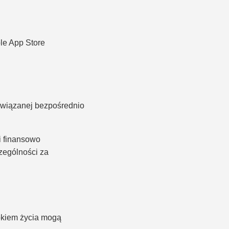
le App Store
związanej bezpośrednio
i finansowo
zególności za
rokiem życia mogą