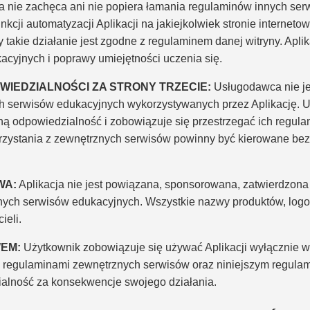
nie zachęca ani nie popiera łamania regulaminów innych serw
kcji automatyzacji Aplikacji na jakiejkolwiek stronie interneto
takie działanie jest zgodne z regulaminem danej witryny. Apli
acyjnych i poprawy umiejętności uczenia się.
IEDZIALNOŚCI ZA STRONY TRZECIE:
Usługodawca nie je
 serwisów edukacyjnych wykorzystywanych przez Aplikację. U
ną odpowiedzialność i zobowiązuje się przestrzegać ich regul
rzystania z zewnętrznych serwisów powinny być kierowane bez
WA:
Aplikacja nie jest powiązana, sponsorowana, zatwierdzona 
ch serwisów edukacyjnych. Wszystkie nazwy produktów, logo 
ieli.
EM:
Użytkownik zobowiązuje się używać Aplikacji wyłącznie 
regulaminami zewnętrznych serwisów oraz niniejszym regula
alność za konsekwencje swojego działania.