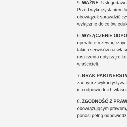
5.
WAŻNE:
Usługodawca 
Przed wykorzystaniem fun
obowiązek sprawdzić czy 
wyłącznie do celów eduk
6.
WYŁĄCZENIE ODPOW
operatorem zewnętrznych
takich serwisów na włas
roszczenia dotyczące ko
właścicieli.
7.
BRAK PARTNERST
żadnym z wykorzystywany
ich odpowiednich właścic
8.
ZGODNOŚĆ Z PRAW
obowiązującym prawem, 
ponosi pełną odpowiedzi