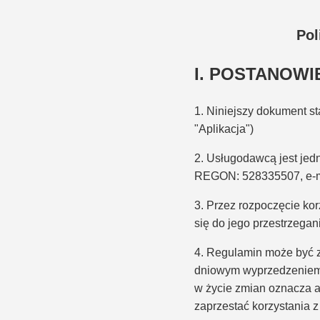
Pol
I. POSTANOWI
1. Niniejszy dokument st
"Aplikacja")
2. Usługodawcą jest je
REGON: 528335507, e-ma
3. Przez rozpoczęcie kor
się do jego przestrzegan
4. Regulamin może być 
dniowym wyprzedzeniem z
w życie zmian oznacza 
zaprzestać korzystania z