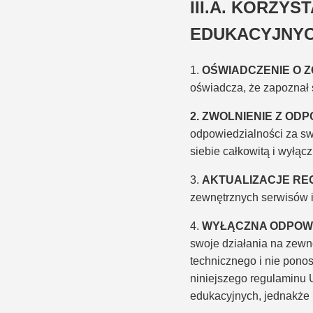
III.A. KORZY
EDUKACYJNY
1.
OŚWIADCZENIE O Z
oświadcza, że zapoznał s
2. ZWOLNIENIE Z OD
odpowiedzialności za sw
siebie całkowitą i wyłąc
3.
AKTUALIZACJE RE
zewnętrznych serwisów 
4.
WYŁĄCZNA ODPOWI
swoje działania na zewn
technicznego i nie ponos
niniejszego regulaminu
edukacyjnych, jednakże 