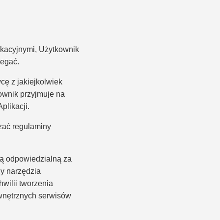
ukacyjnymi, Użytkownik
zegać.
ę z jakiejkolwiek
ownik przyjmuje na
plikacji.
zać regulaminy
ną odpowiedzialną za
cy narzędzia
wilii tworzenia
wnętrznych serwisów