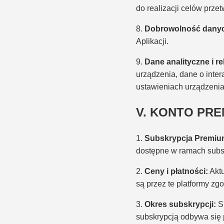
do realizacji celów prze
8.
Dobrowolność dany
Aplikacji.
9.
Dane analityczne i r
urządzenia, dane o inter
ustawieniach urządzenia 
V. KONTO PRE
1.
Subskrypcja Premiu
dostępne w ramach subs
2.
Ceny i płatności:
Aktu
są przez te platformy zg
3.
Okres subskrypcji:
Su
subskrypcją odbywa się 