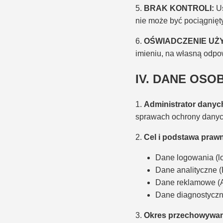
5.
BRAK KONTROLI:
Us
nie może być pociągnięt
6.
OŚWIADCZENIE UŻ
imieniu, na własną odpo
IV. DANE OSO
1.
Administrator danyc
sprawach ochrony dany
2.
Cel i podstawa prawn
Dane logowania (log
Dane analityczne (F
Dane reklamowe (Ad
Dane diagnostyczne 
3.
Okres przechowywan