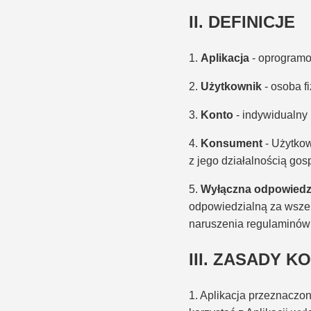
II. DEFINICJE
1.
Aplikacja
- oprogramo
2.
Użytkownik
- osoba fi
3.
Konto
- indywidualny 
4.
Konsument
- Użytkow
z jego działalnością go
5.
Wyłączna odpowiedz
odpowiedzialną za wszel
naruszenia regulaminów
III. ZASADY K
1. Aplikacja przeznaczo