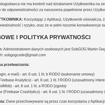
ługodawca nie ma kontroli nad działaniami Użytkownika na ze
y do odpowiedzialności za naruszenia popełnione przez Użytko
YTKOWNIKA:
Korzystając z Aplikacji, Użytkownik oświadcza, 
wiedzialność i ryzyko, oraz że w pełni rozumie konsekwencje s
BOWE I POLITYKA PRYWATNOŚCI
h:
Administratorem danych osobowych jest SobGOG Martin Gog
ch: sobgogcode@gmail.com
a przetwarzania:
in, e-mail) - art. 6 ust. 1 lit. b RODO (wykonanie umowy)
irebase Analytics) - art. 6 ust. 1 lit. f RODO (uzasadniony intere
Mob) - art. 6 ust. 1 lit. a RODO (zgoda)
(Firebase Crashlytics) - art. 6 ust. 1 lit. f RODO (uzasadniony 
ia:
Dane przechowywane są przez czas korzystania z Aplikacji 