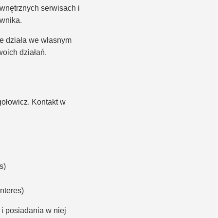
wnętrznych serwisach i
wnika.
że działa we własnym
woich działań.
ołowicz. Kontakt w
s)
interes)
i posiadania w niej